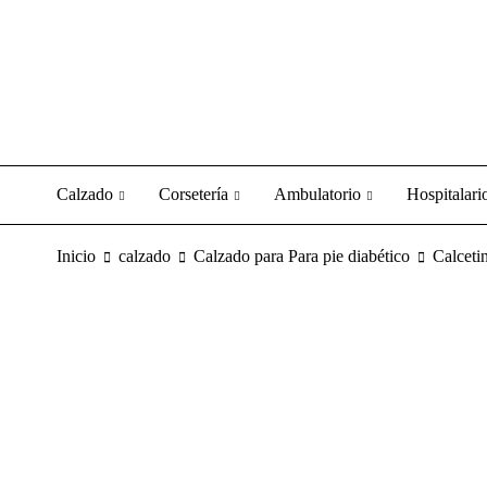
Calzado
Corsetería
Ambulatorio
Hospitalari
Inicio
calzado
Calzado para Para pie diabético
Calceti